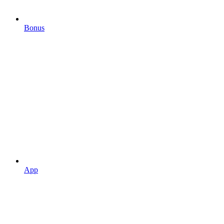
Bonus
App