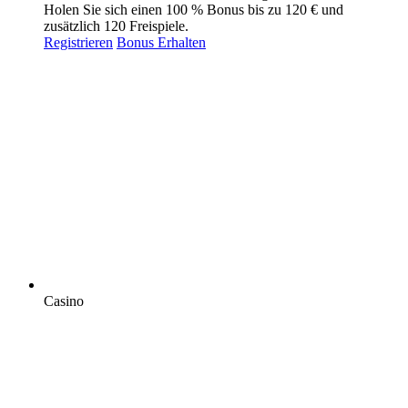
Holen Sie sich einen 100 % Bonus bis zu 120 € und
zusätzlich 120 Freispiele.
Registrieren
Bonus Erhalten
Casino